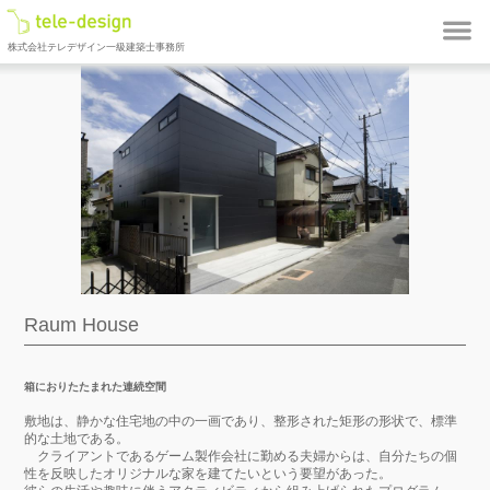
株式会社テレデザイン一級建築士事務所
Raum House
箱におりたたまれた連続空間
敷地は、静かな住宅地の中の一画であり、整形された矩形の形状で、標準
的な土地である。
クライアントであるゲーム製作会社に勤める夫婦からは、自分たちの個
性を反映したオリジナルな家を建てたいという要望があった。