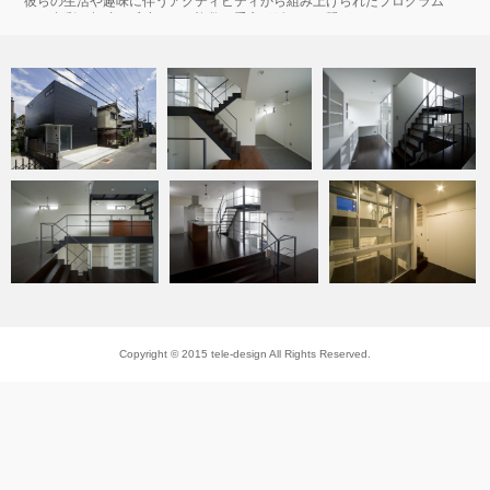
彼らの生活や趣味に伴うアクティビティから組み上げられたプログラム
は、多彩な趣味を反映して、複数の重心が緩やかに繋がるものとなった。
こうして得られたプログラムを、シンプルなボックスの中に折りたたむ
ように納めていく。
対応するアクティビティによりレベルと面積に差異をもたせた空間は、玄
関から最奥のスペースまでひとつの連なりとなり、奥行きと広さを生み出
している。
ボックスにはスリット状のコートヤードを切り込み、このコートヤード
から採光をとることで空間内に光を行き渡らせている。外観のブラックボ
ックスに対し、ほぼ白で統一された内部空間の中、玄関を始点とする動線
は、コートヤードに近接しながらスパイラル状に展開し、屋上へと抜けて
ゆく。
ブラックボックスに折りたたまれた空間は、起伏が生み出すスケール感
とコートヤードから注ぐ光により、様々な表情を持つ空間の連続体とな
り、家族の生活に新たな体験を生み出すプラットホームになる。
Project Data
プロジェクト名：Raum House
Copyright © 2015 tele-design All Rights Reserved.
竣工年月：2009年1月
カテゴリー：住宅
敷地面積：105.92㎡
建築面積：53.19㎡
延床面積：108.54㎡
住所：東京都足立区