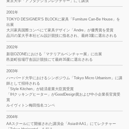
東京大学「アブダクションレクチャー」にて講演
2001年
TOKYO DESIGNER’S BLOCKに家具「Furniture Can-Be House」を
出展
大川家具国際コンペにて家具デザイン「Andre」が優秀賞を受賞
品川の某大手本社ビル設計競技に指名され、最終3案に選出される
2002年
新宿OZONEにおける「マテリアルベンチャー展」に出展
邑楽町役場庁舎設計競技にて最終35案に選出される
2003年
ハーバード大学におけるシンポジウム「Tokyo Micro Urbanism」に講
師として招待される
「Style Kitchen」が経済産業大臣賞受賞
「IHクッキングヒーター」がGoodDesign賞および中小企業長官賞受
賞
ルイヴィトン梅田指名コンペ
2004年
AAスクールにて開催された講演会「Asia＠AA1」にてレクチャー