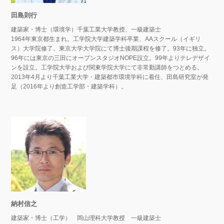
田島則行
建築家・博士（環境学）千葉工業大学教授、一級建築士
1964年東京都生まれ。工学院大学建築学科卒業、AAスクール（イギリ
ス）大学院修了。東京大学大学院にて博士後期課程を修了。93年に独立。
96年には東京の三田にオープンスタジオNOPE設立。99年よりテレデザイ
ンを設立。工学院大学および関東学院大学にて非常勤講師をつとめる。
2013年4月より千葉工業大学・建築都市環境学科に着任、田島研究室が発
足（2016年より創造工学部・建築学科）。
納村信之
建築家・博士（工学） 岡山理科大学教授 一級建築士