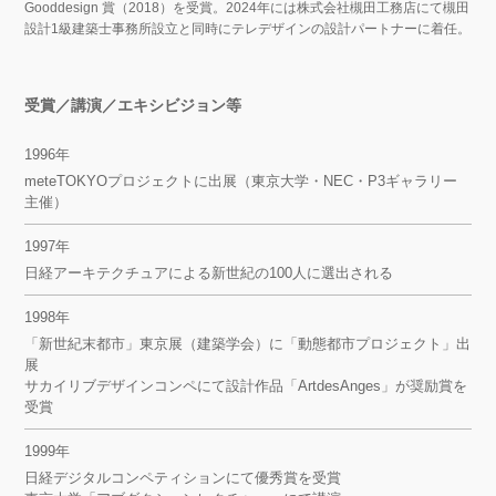
Gooddesign 賞（2018）を受賞。2024年には株式会社槻田工務店にて槻田
設計1級建築士事務所設立と同時にテレデザインの設計パートナーに着任。
受賞／講演／エキシビジョン等
1996年
meteTOKYOプロジェクトに出展（東京大学・NEC・P3ギャラリー
主催）
1997年
日経アーキテクチュアによる新世紀の100人に選出される
1998年
「新世紀末都市」東京展（建築学会）に「動態都市プロジェクト」出
展
サカイリブデザインコンペにて設計作品「ArtdesAnges」が奨励賞を
受賞
1999年
日経デジタルコンペティションにて優秀賞を受賞