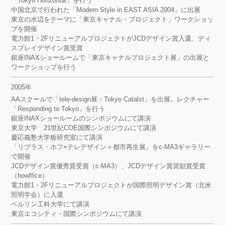
「Tokyo Horizontal」を行う
中国北京で行われた「Modern Style in EAST ASIA 2004」に出展
東京の水辺をテーマに「東京キャナル・プロジェクト」ワークショッ
プを開催
電力館1・2FリニューアルプロジェクトがJCDデザイン賞入選、ディ
スプレイデザイン賞受賞
銀座INAXショールームで「東京キャナルプロジェクト展」の出展と
ワークショップを行う
2005年
AAスクールで「tele-design展：Tokyo Catalst」を出展。レクチャー
「Responding to Tokyo」を行う
銀座INAXショールームのシンポジウムにて講演
東京大学 21世紀COE国際シンポジウムにて講演
慶応義塾大学板研究室にて講演
「リプラス・ホフ×テレデザイン＝都市再生展」をc-MA3ギャラリー
で開催
JCDデザイン賞優秀賞受賞（c-MA3）、JCDデザイン賞奨励賞受賞
（howffice）
電力館1・2Fリニューアルプロジェクトが国際照明デザイン賞（北米
照明学会）に入選
ベルリン工科大学にて講演
東京エコシティ・国際シンポジウムにて講演