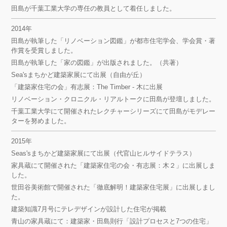
田島が千葉工業大学の専任の教員として着任しました。
2014年
田島が執筆した「リノベーション図鑑」が都市住宅学会、学会賞・著
作賞を受賞しました。
田島が執筆した「家の図鑑」が出版されました。（共著）
Sea'sまちかど建築家展にて出展（自由が丘）
「建築家住宅の会」有志展：The Timber - 木に出展
リノベーション・クロニクル・リアルトークに田島が登壇しました。
千葉工業大学にて開催されたレクチャーシリーズにて田島がモデレー
ターを努めました。
2015年
Seas'sまちかど建築家展にて出展（代官山ヒルサイドテラス）
家具蔵にて開催された「建築家住宅の会・有志展：木２」に出展しま
した。
世田谷美術館で開催された「徹底解明！建築家住宅展」に出展しまし
た。
建築知識7月号にテレデザインが設計した住宅が掲載
青山の家具蔵にて：建築家・田島則行「設計プロセスと7つの住宅」