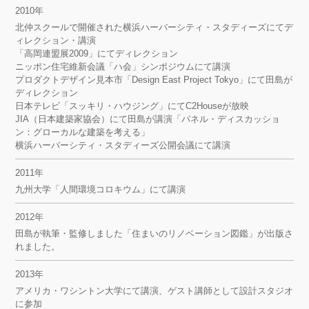
2010年
北仲スクールで開催された横浜ハーバーシティ・スタディーズにてデ
ィレクション・講演
「高岡連盟展2009」にてディレクション
ニッポン住宅維新会議「ハ会」シンポジウムにて講演
プロダクトデザイン見本市「Design East Project Tokyo」にて田島が
ディレクション
日本テレビ「スッキリ・ハウジング」にてC2Houseが放映
JIA（日本建築家協会）にて田島が講演「パネル・ディスカッショ
ン：グローカルな建築を考える」
横浜ハーバーシティ・スタディーズ公開会議にて講演
2011年
九州大学「人間環境コロキウム」にて講演
2012年
田島が執筆・監修しました「住まいのリノベーション図鑑」が出版さ
れました。
2013年
アメリカ・ワシントン大学にて講演、ゲスト講師として設計スタジオ
に参加