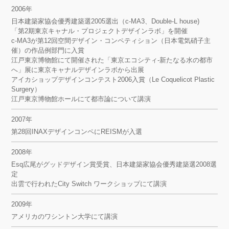
2006年
日本建築家協会優秀建築選2005選出（c-MA3、Double-L house)
「第2期東京キャナル・プロジェクトデザインラボ」を開催
c-MA3が第12回空間デザイン・コンペティション（日本電気硝子主
催）の作品例部門に入賞
江戸東京博物館にて開催された「東京エコシティ-新たなる水の都市
へ」展に東京キャナルデザインラボから出展
アイカショップデザインコンテスト2006入賞（Le Coquelicot Plastic
Surgery）
江戸東京博物館ホールにて都市論について講演
2007年
第28回INAXデザインコンペにREISMが入選
2008年
Esq広尾がグッドデザイン賞受賞、日本建築家協会優秀建築選2008選
定
出雲で行われたCity Switch ワークショップにて講演
2009年
アメリカのワシントン大学にて講演