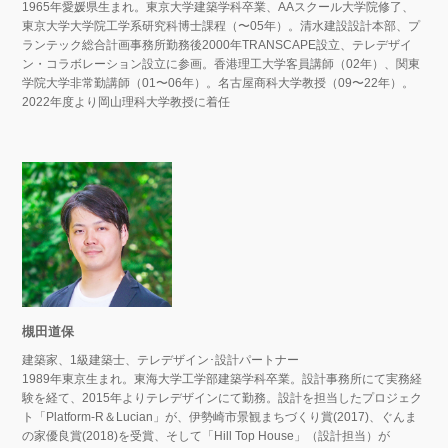
1965年愛媛県生まれ。東京大学建築学科卒業、AAスクール大学院修了、
東京大学大学院工学系研究科博士課程（〜05年）。清水建設設計本部、プ
ランテック総合計画事務所勤務後2000年TRANSCAPE設立、テレデザイ
ン・コラボレーション設立に参画。香港理工大学客員講師（02年）、関東
学院大学非常勤講師（01〜06年）。名古屋商科大学教授（09〜22年）。
2022年度より岡山理科大学教授に着任
槻田道保
建築家、1級建築士、テレデザイン･設計パートナー
1989年東京生まれ。東海大学工学部建築学科卒業。設計事務所にて実務経
験を経て、2015年よりテレデザインにて勤務。設計を担当したプロジェク
ト「Platform-R＆Lucian」が、伊勢崎市景観まちづくり賞(2017)、ぐんま
の家優良賞(2018)を受賞、そして「Hill Top House」（設計担当）が