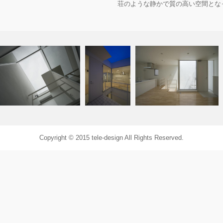
荘のような静かで質の高い空間とな
Project Data
プロジェクト名：Alley House
竣工年月：2009年1月
カテゴリー：住宅
敷地面積：76.87㎡
建築面積：42.72㎡
延床面積：70.34㎡
住所：東京都大田区
Copyright © 2015 tele-design All Rights Reserved.
規模：木造２階建て