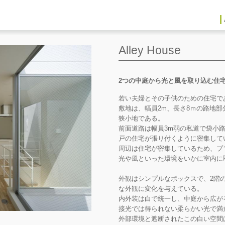
Alley House
2つの中庭から光と風を取り込む住
若い夫婦とその子供のための住宅で
敷地は、幅員2m、長さ8ｍの路地部
狭小地である。
前面道路は幅員3m弱の私道で袋小路
戸の住宅が張り付くように密集して
周辺は住宅が密集しているため、プ
光や風といった環境をいかに室内に
外観はシンプルなボックスで、2階
な外観に変化を与えている。
内外装は白で統一し、中庭から広が
接光では得られない柔らかい光で満
外部環境と遮断されたこの白い空間