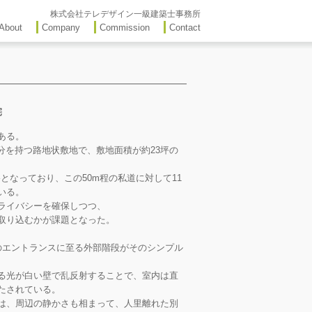
株式会社テレデザイン一級建築士事務所
About
Company
Commission
Contact
宅
ある。
分を持つ路地状敷地で、敷地面積が約23坪の
となっており、この50m程の私道に対して11
いる。
ライバシーを確保しつつ、
取り込むかが課題となった。
のエントランスに至る外部階段がそのシンプル
る光が白い壁で乱反射することで、室内は直
たされている。
は、周辺の静かさも相まって、人里離れた別