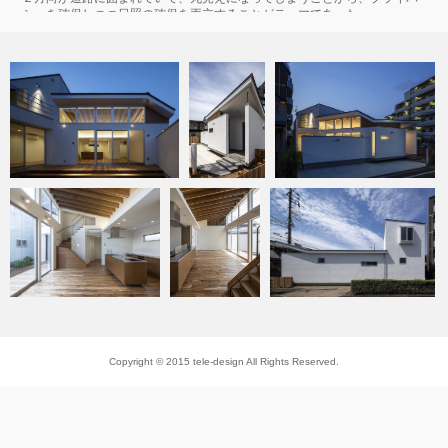
シーを確保しつつ日照の確保を両立することがテーマであった。
一階にはリビングダイニングに主寝室と水回りがあり、子供部屋を覗いた
ほぼ全ての機能は一階にまとめられている。子供部屋だけが２階に配置さ
れ、ほぼ平屋な構成となっている。
平屋部分の天井高をたっぷりとり、そして２階へとつながる立体空間を顕
在化させるため、平屋部分の屋根を自由に展開することによる空間の抑揚
が感じられるように検討を進めていった。
メインの２階建のボリュームは、西側にある実家の住宅に身を寄せるよう
にしながらも、平屋部分の屋根が、敷地の角へとむけて鋭角に飛び出すよ
うに水平に広がる。そして、屋根の高さは微妙にジグザグと上下しつつ
も、端部では空に向かうように伸び上がっている。
この平屋部分の屋根の造形は、そのまま内部空間の輪郭を形作っており、
リビングダイニングの屋根が開口部へとむけて片流れで上昇しており、日
照を存分に取り入れつつ、夏の光を遮断するように軒が十分に出ている。
天井の仕上げは、細かいピッチで刻まれた登り梁がそのまま表しとなり、
空間が外部空間へと広がる方向性を強調している。
Copyright © 2015 tele-design All Rights Reserved.
Project Data
プロジェクト名：Folding Roof House
竣工年月：2018年6月