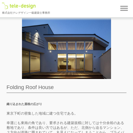
株式会社テレデザイン一級建築士事務所
Folding Roof House
織り込まれた屋根の広がり
東京下町の密集した地域に建つ住宅である。
幸運にも東南の角であり、要求される建築規模に対しては十分余裕のある
敷地であり、条件は良い方ではあるが、ただ、北側から迫るマンション、
２方向が道路に囲まれていて、丸見えになってしまうことから、プライバ