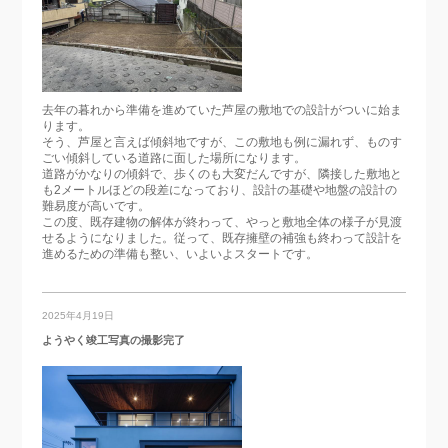
去年の暮れから準備を進めていた芦屋の敷地での設計がついに始ま
ります。
そう、芦屋と言えば傾斜地ですが、この敷地も例に漏れず、ものす
ごい傾斜している道路に面した場所になります。
道路がかなりの傾斜で、歩くのも大変だんですが、隣接した敷地と
も2メートルほどの段差になっており、設計の基礎や地盤の設計の
難易度が高いです。
この度、既存建物の解体が終わって、やっと敷地全体の様子が見渡
せるようになりました。従って、既存擁壁の補強も終わって設計を
進めるための準備も整い、いよいよスタートです。
2025年4月19日
ようやく竣工写真の撮影完了