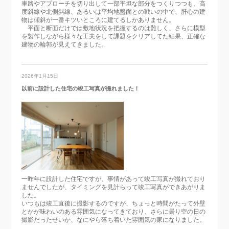
車路やアプローチを切り出して一部平坦な部分をつくりつつも、高
度斜線や北側斜線、あるいは平均地盤面との戦いの中で、肝心の建
物は傾斜が一番キツいところに建てるしかありません。
平面と断面だけでは敷地状況を把握するのは難しく、さらに模型
を製作しながら様々な工夫をして課題をクリアしてた結果、正確な
建物の輪郭が見えてきました。
2026年1月15日
以前に設計した住宅の竣工写真が撮れました！
一昨年に設計した住宅ですが、事情があって竣工写真が撮れており
ませんでしたが、タイミングを見計らって竣工写真ができあがりま
した。
いつもは竣工直後に撮影するのですが、ちょっと時間がたって外壁
とかが味わいのある雰囲気になってきており、さらに曇り空の日の
撮影だったせいか、なにやら落ち着いた雰囲気の家になりました。