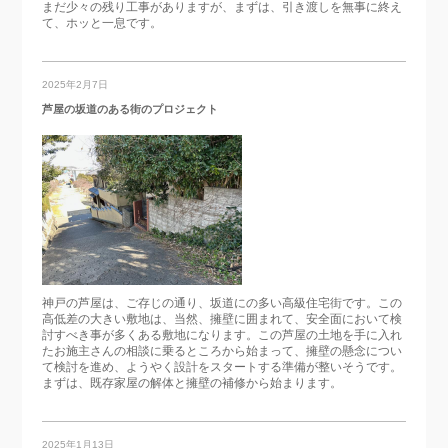
まだ少々の残り工事がありますが、まずは、引き渡しを無事に終え
て、ホッと一息です。
2025年2月7日
芦屋の坂道のある街のプロジェクト
神戸の芦屋は、ご存じの通り、坂道にの多い高級住宅街です。この
高低差の大きい敷地は、当然、擁壁に囲まれて、安全面において検
討すべき事が多くある敷地になります。この芦屋の土地を手に入れ
たお施主さんの相談に乗るところから始まって、擁壁の懸念につい
て検討を進め、ようやく設計をスタートする準備が整いそうです。
まずは、既存家屋の解体と擁壁の補修から始まります。
2025年1月13日